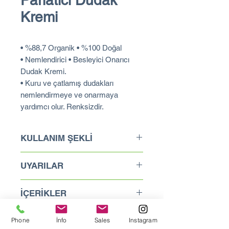
Parlatıcı Dudak
Kremi
• %88,7 Organik • %100 Doğal
• Nemlendirici • Besleyici Onarıcı
Dudak Kremi.
• Kuru ve çatlamış dudakları
nemlendirmeye ve onarmaya
yardımcı olur. Renksizdir.
KULLANIM ŞEKLİ
Dudak üzerine bastırarak
UYARILAR
uygulayınız.
Aromatik bileşenler içerir.
İÇERİKLER
Lütfen içerikleri inceleyiniz,
eğer bileşenlerden herhangi
Helianthus Annuus Seed Oil*,
Phone
İnfo
Sales
Instagram
birine alerjiniz varsa lütfen
Cera Alba*, Ricinus Communis